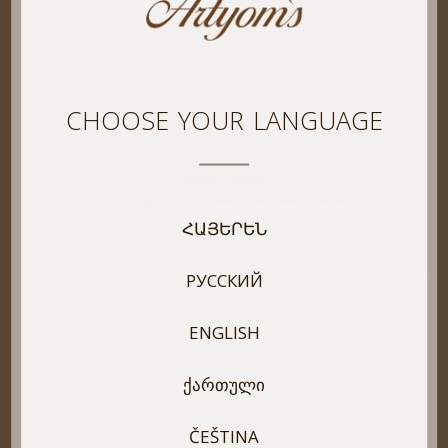
CHOOSE YOUR LANGUAGE
SWEETHEART
585 (14 KARAT) ذهب الأصفر والأبيض, الياقوت و توباز
ՀԱՅԵՐԵՆ
РУССКИЙ
ENGLISH
ᲥᲐᲠᲗᲣᲚᲘ
ČEŠTINA