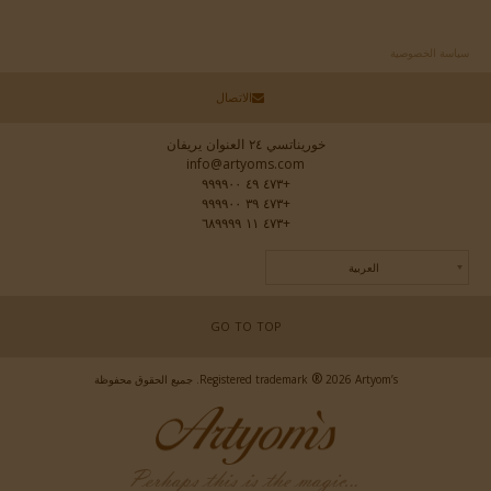
سياسة الخصوصية
الاتصال
خوريناتسي ٢٤ العنوان يريفان
info@artyoms.com
+٤٧٣ ٤٩ ٩٩٩٩٠٠
+٤٧٣ ٣٩ ٩٩٩٩٠٠
+٤٧٣ ١١ ٦٨٩٩٩٩
العربية
GO TO TOP
®
2026 Artyom’s. جميع الحقوق محفوظة
Registered trademark