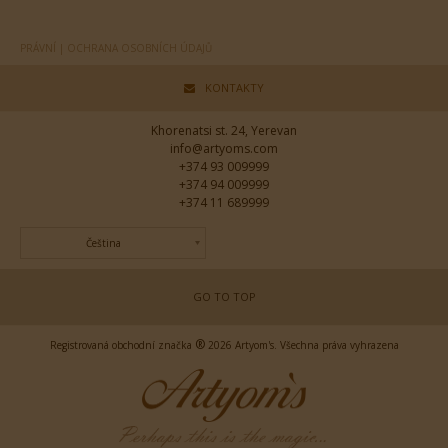
PRÁVNÍ | OCHRANA OSOBNÍCH ÚDAJŮ
KONTAKTY
Khorenatsi st. 24, Yerevan
info@artyoms.com
+374 93 009999
+374 94 009999
+374 11 689999
Čeština
GO TO TOP
®
Registrovaná obchodní značka
2026 Artyom's. Všechna práva vyhrazena