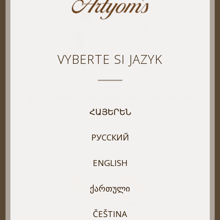
VYBERTE SI JAZYK
GIRLY
585 (14 KARÁT) BILE ZLATO, DIAMANT A MODRÝ A RŮŽOVÝ SAFÍR
ՀԱՅԵՐԵՆ
РУССКИЙ
ENGLISH
ᲥᲐᲠᲗᲣᲚᲘ
ČEŠTINA