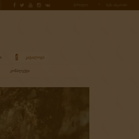
ᲥᲐᲠᲗᲣᲚᲘ
ᲩᲔᲛᲘ ᲐᲜᲒᲐᲠᲘᲨᲘ
Ი
ᲙᲐᲢᲐᲚᲝᲒᲘ
ᲙᲝᲛᲞᲚᲔᲥᲢᲘ