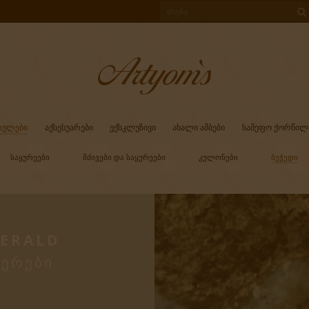
ᲐᲣᲚᲔᲑᲘ
ᲐᲥᲡᲔᲡᲣᲐᲠᲔᲑᲘ
ᲔᲥᲡᲙᲚᲣᲖᲘᲕᲘ
ᲐᲮᲐᲚᲘ ᲐᲛᲑᲔᲑᲘ
ᲡᲐᲛᲔᲤᲝ ᲥᲝᲠᲬᲘᲚ
ᲡᲐᲧᲣᲠᲔᲔᲑᲘ
ᲛᲫᲘᲕᲔᲑᲘ ᲓᲐ ᲡᲐᲧᲣᲠᲔᲔᲑᲘ
ᲙᲣᲚᲝᲜᲔᲑᲘ
ᲑᲔᲭᲔᲓᲘ
MERALD
ᲔᲠᲔᲑᲘ