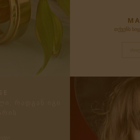
MA
ᲗᲥᲕᲔᲜᲡ ᲡᲘ
ᲘᲮᲘ
SE
ᲚᲘ, ᲠᲐᲓᲒᲐᲜ ᲘᲒᲘ
ᲐᲠᲘᲡ
ᲣᲥᲢᲘ