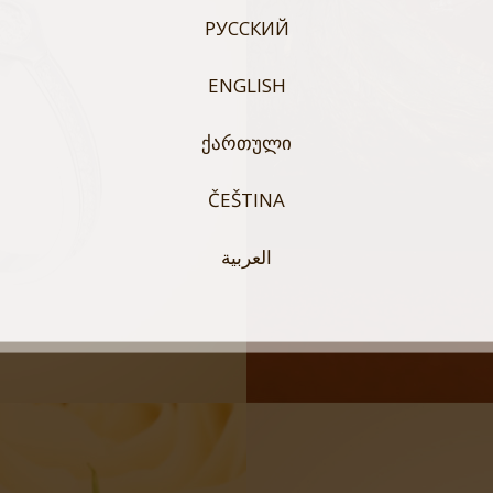
РУССКИЙ
ENGLISH
ᲥᲐᲠᲗᲣᲚᲘ
ČEŠTINA
العربية