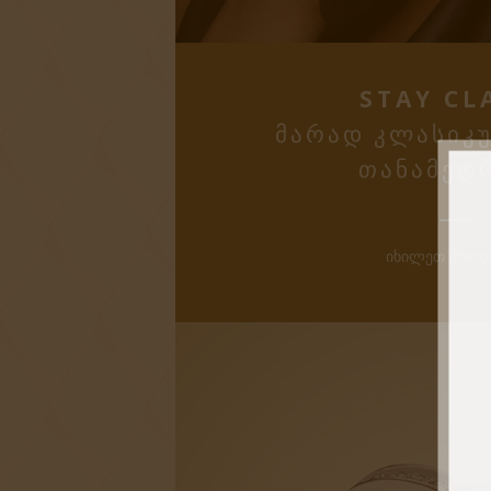
STAY CL
ᲛᲐᲠᲐᲓ ᲙᲚᲐᲡᲘᲙᲣ
ᲗᲐᲜᲐᲛᲔᲓ
ᲘᲮᲘᲚᲔᲗ ᲞᲠᲝᲓ