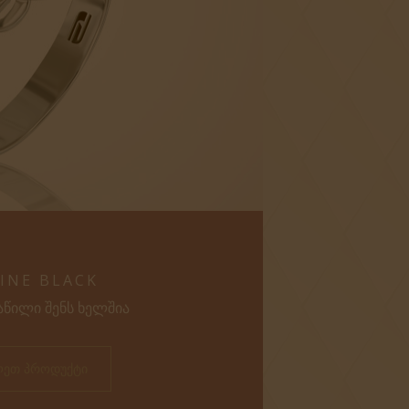
INE BLACK
ᲐᲬᲘᲚᲘ ᲨᲔᲜᲡ ᲮᲔᲚᲨᲘᲐ
ᲚᲔᲗ ᲞᲠᲝᲓᲣᲥᲢᲘ