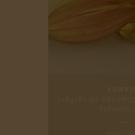
SUNRI
ᲙᲐᲨᲙᲐᲨᲐ ᲓᲐ ᲛᲓᲘᲓᲠᲣ
ᲨᲔᲜᲗᲕᲘᲡ 
ᲘᲮᲘᲚᲔᲗ ᲞᲠᲝᲓ