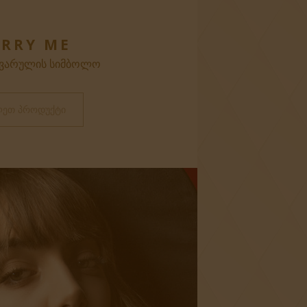
RRY ME
ᲧᲕᲐᲠᲣᲚᲘᲡ ᲡᲘᲛᲑᲝᲚᲝ
ᲚᲔᲗ ᲞᲠᲝᲓᲣᲥᲢᲘ