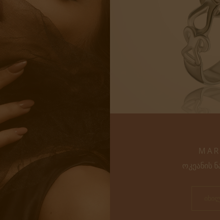
MAR
ᲝᲙᲔᲐᲜᲘᲡ Ნ
ᲘᲮᲘ