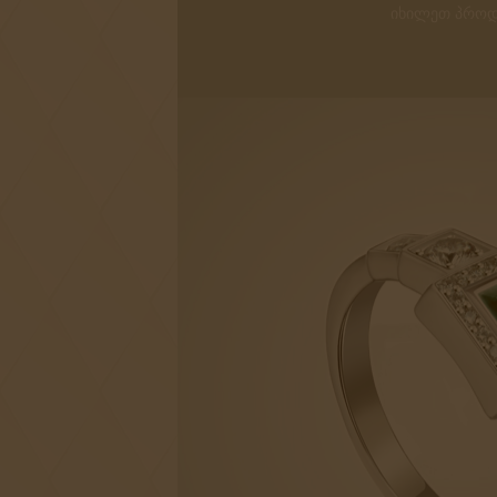
ᲘᲮᲘᲚᲔᲗ ᲞᲠᲝᲓ