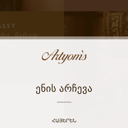
ASSY
ᲠᲘ, ᲛᲐᲠᲐᲓ
ᲠᲝᲕᲔ
ᲣᲥᲢᲘ
ᲔᲜᲘᲡ ᲐᲠᲩᲔᲕᲐ
ՀԱՅԵՐԵՆ