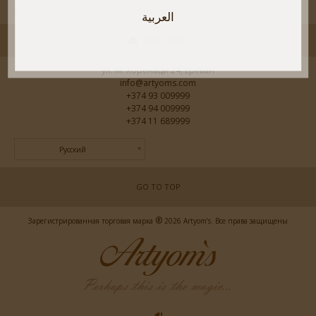
ЮР. ИНФОРМАЦИЯ | ПОЛИТИКА КОНФИДЕНЦИАЛЬНОСТИ
العربية
КОНТАКТЫ
ул. М. Хоренаци 24, Ереван
info@artyoms.com
+374 93 009999
+374 94 009999
+374 11 689999
Русский
GO TO TOP
®
Зарегистрированная торговая марка
2026 Artyom’s. Все права защищены