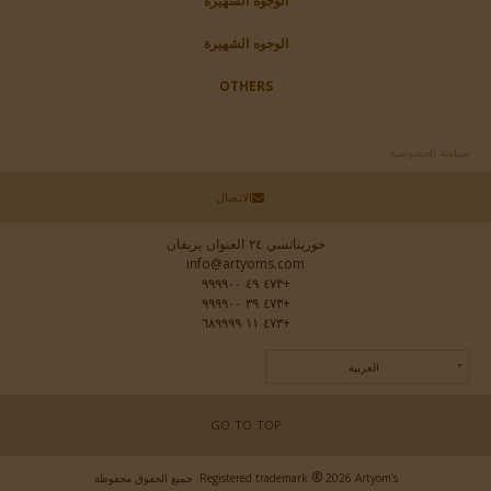
الوجوه الشهيرة
الوجوه الشهيرة
OTHERS
سياسة الخصوصية
الاتصال
خوريناتسي ٢٤ العنوان يريفان
info@artyoms.com
+٤٧٣ ٤٩ ٩٩٩٩٠٠
+٤٧٣ ٣٩ ٩٩٩٩٠٠
+٤٧٣ ١١ ٦٨٩٩٩٩
العربية
GO TO TOP
®
2026 Artyom’s. جميع الحقوق محفوظة
Registered trademark