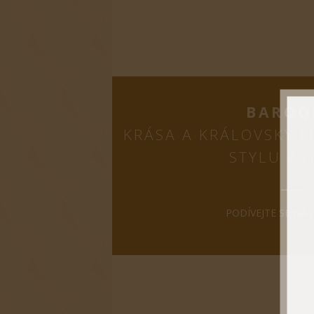
BAROQ
KRÁSA A KRÁLOVSKÝ 
STYLU Z I
PODÍVEJTE SE NA