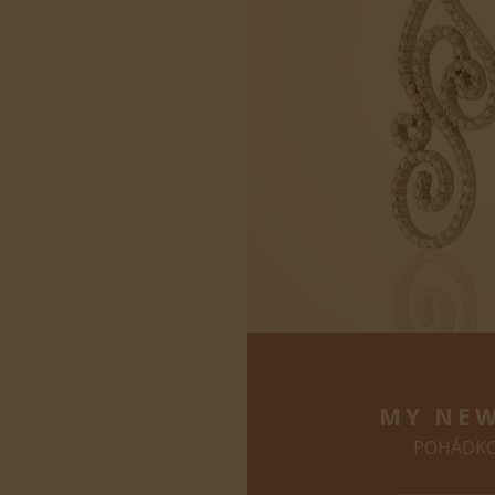
MY NEW
POHÁDKO