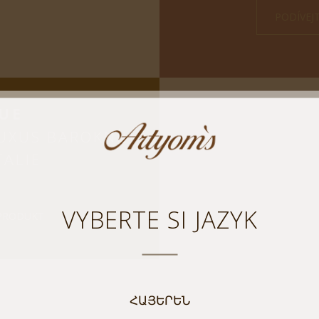
PODÍVEJ
UE
LUXUS BAROKNÍHO
TALIE
VYBERTE SI JAZYK
 PRODUKT
ՀԱՅԵՐԵՆ