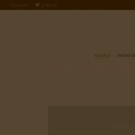
přání
(
0
)
KONTAKTY
KOLEKCE
VYSOKÁ Š
CECILI