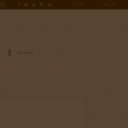
ČEŠTINA
MŮJ ÚČET
KATALOG