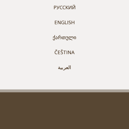
РУССКИЙ
ENGLISH
ᲥᲐᲠᲗᲣᲚᲘ
ČEŠTINA
العربية