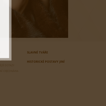
Y
SLAVNÉ TVÁŘE
 KLIENTŮM
HISTORICKÉ POSTAVY
JINÍ
ĚJŠÍ DOTAZY
LNÍ OBJEDNÁVKA