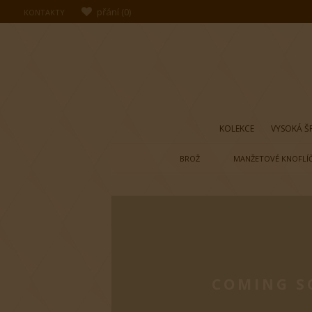
přání
(
0
)
KONTAKTY
KOLEKCE
VYSOKÁ Š
BROŽ
MANŽETOVÉ KNOFLÍ
COMING S