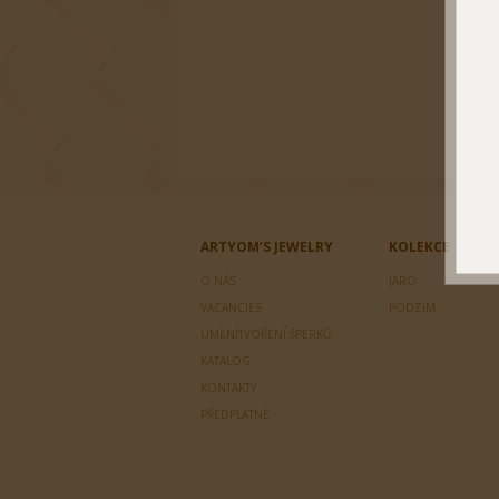
ARTYOM’S JEWELRY
KOLEKCE
O NÁS
JARO
VACANCIES
PODZIM
UMĚNÍTVOŘENÍ ŠPERKŮ
KATALOG
KONTAKTY
PŘEDPLATNÉ