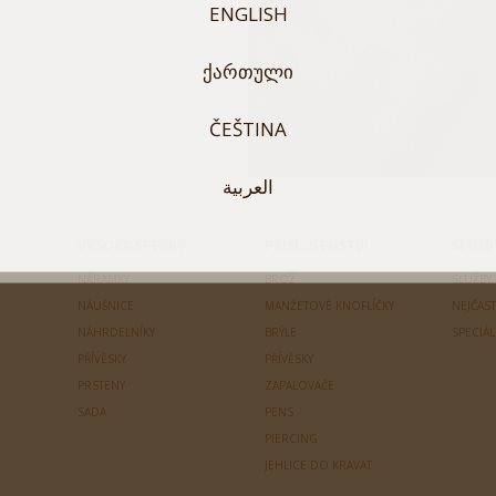
ENGLISH
ᲥᲐᲠᲗᲣᲚᲘ
ČEŠTINA
العربية
VYSOKÁ ŠPERKY
PŘÍSLUŠENSTVÍ
SLUŽB
NÁRAMKY
BROŽ
SLUŽBY
NÁUŠNICE
MANŽETOVÉ KNOFLÍČKY
NEJČAST
NÁHRDELNÍKY
BRÝLE
SPECIÁ
PŘÍVĚSKY
PŘÍVĚSKY
PRSTENY
ZAPALOVAČE
SADA
PENS
PIERCING
JEHLICE DO KRAVAT