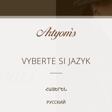
VYBERTE SI JAZYK
ՀԱՅԵՐԵՆ
РУССКИЙ