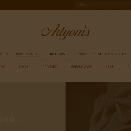
PERKY
PŘÍSLUŠENSTVÍ
EXKLUZIVNÍ
ZPRÁVY
KRÁLOVSKÁ SVATBA
ČKY
BRÝLE
PŘÍVĚSKY
ZAPALOVAČE
PENS
P
OON...