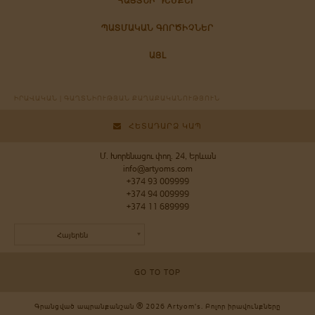
ՀԱՅՏՆԻ ԴԵՄՔԵՐ
ՊԱՏՄԱԿԱՆ ԳՈՐԾԻՉՆԵՐ
ԱՅԼ
ԻՐԱՎԱԿԱՆ | ԳԱՂՏՆԻՈՒԹՅԱՆ ՔԱՂԱՔԱԿԱՆՈՒԹՅՈՒՆ
ՀԵՏԱԴԱՐՁ ԿԱՊ
Մ. Խորենացու փող. 24, Երևան
info@artyoms.com
+374 93 009999
+374 94 009999
+374 11 689999
Հայերեն
GO TO TOP
®
Գրանցված ապրանքանշան
2026 Artyom's. Բոլոր իրավունքները