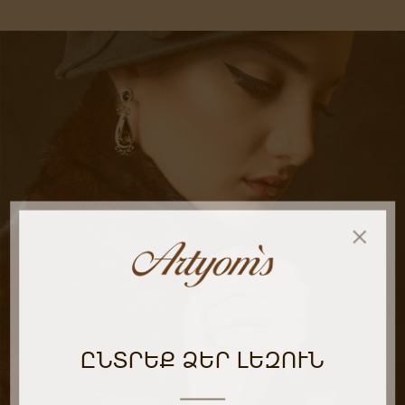
ԸՆՏՐԵՔ ՁԵՐ ԼԵԶՈՒՆ