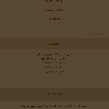
الوجوه الشهيرة
الوجوه الشهيرة
OTHERS
سياسة الخصوصية
الاتصال
خوريناتسي ٢٤ العنوان يريفان
info@artyoms.com
+٤٧٣ ٤٩ ٩٩٩٩٠٠
+٤٧٣ ٣٩ ٩٩٩٩٠٠
+٤٧٣ ١١ ٦٨٩٩٩٩
العربية
GO TO TOP
®
2026 Artyom’s. جميع الحقوق محفوظة
Registered trademark