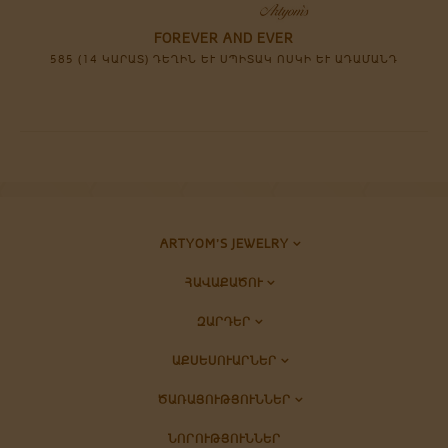
FOREVER AND EVER
585 (14 ԿԱՐԱՏ) ԴԵՂԻՆ ԵՒ ՍՊԻՏԱԿ ՈՍԿԻ ԵՒ ԱԴԱՄԱՆԴ
ARTYOM’S JEWELRY
ՀԱՎԱՔԱԾՈՒ
ԶԱՐԴԵՐ
ԱՔՍԵՍՈՒԱՐՆԵՐ
ԾԱՌԱՅՈՒԹՅՈՒՆՆԵՐ
ՆՈՐՈՒԹՅՈՒՆՆԵՐ