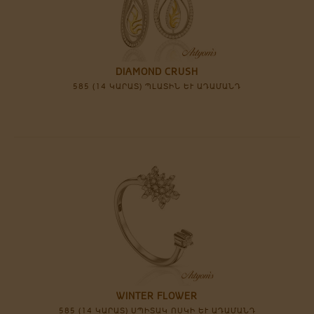
DIAMOND CRUSH
585 (14 ԿԱՐԱՏ) ՊԼԱՏԻՆ ԵՒ ԱԴԱՄԱՆԴ
WINTER FLOWER
585 (14 ԿԱՐԱՏ) ՍՊԻՏԱԿ ՈՍԿԻ ԵՒ ԱԴԱՄԱՆԴ