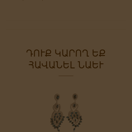
ԴՈՒՔ ԿԱՐՈՂ ԵՔ
ՀԱՎԱՆԵԼ ՆԱԵՒ