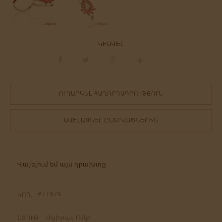
ԿԻՍՎԵԼ
ՈՒՂԱՐԿԵԼ ՀԱՂՈՐԴԱԳՐՈՒԹՅՈՒՆ
ԱՎԵԼԱՑՆԵԼ ԸՆՏՐՎԱԾՆԵՐԻՆ
Վայելում եմ այս դրախտը
#11979
ԿՈԴ:
Սպիտակ Ոսկի
ՆՅՈՒԹ: