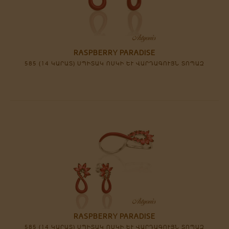
RASPBERRY PARADISE
585 (14 ԿԱՐԱՏ) ՍՊԻՏԱԿ ՈՍԿԻ ԵՒ ՎԱՐԴԱԳՈՒՅՆ ՏՈՊԱԶ
RASPBERRY PARADISE
585 (14 ԿԱՐԱՏ) ՍՊԻՏԱԿ ՈՍԿԻ ԵՒ ՎԱՐԴԱԳՈՒՅՆ ՏՈՊԱԶ