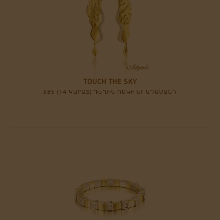
TOUCH THE SKY
585 (14 ԿԱՐԱՏ) ԴԵՂԻՆ ՈՍԿԻ ԵՒ ԱԴԱՄԱՆԴ