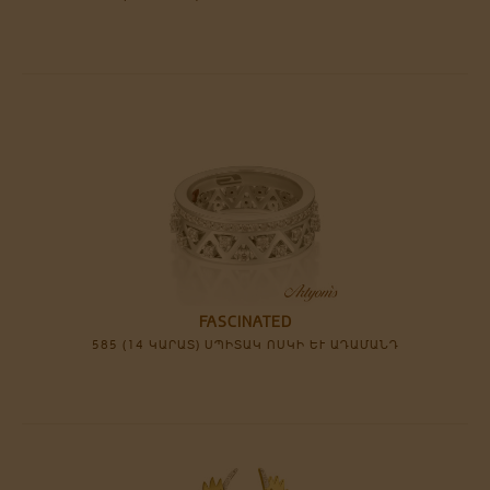
FASCINATED
585 (14 ԿԱՐԱՏ) ՍՊԻՏԱԿ ՈՍԿԻ ԵՒ ԱԴԱՄԱՆԴ