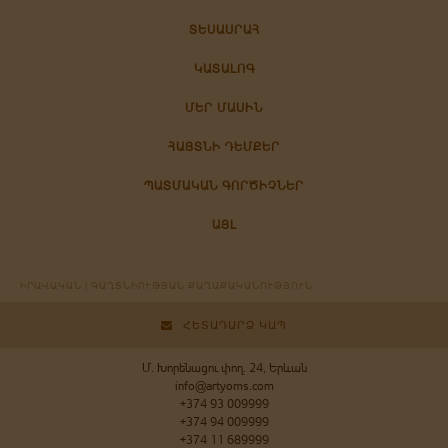
ՏԵՍԱՍՐԱՀ
ԿԱՏԱԼՈԳ
ՄԵՐ ՄԱՍԻՆ
ՀԱՅՏՆԻ ԴԵՄՔԵՐ
ՊԱՏՄԱԿԱՆ ԳՈՐԾԻՉՆԵՐ
ԱՅԼ
ԻՐԱՎԱԿԱՆ | ԳԱՂՏՆԻՈՒԹՅԱՆ ՔԱՂԱՔԱԿԱՆՈՒԹՅՈՒՆ
ՀԵՏԱԴԱՐՁ ԿԱՊ
Մ. Խորենացու փող. 24, Երևան
info@artyoms.com
+374 93 009999
+374 94 009999
+374 11 689999