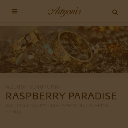
ԿԱՆԱՑԻ ՀԱՎԱՔԱԾՈՒ
RASPBERRY PARADISE
585 (14 ԿԱՐԱՏ) ՍՊԻՏԱԿ ՈՍԿԻ ԵՒ ՎԱՐԴԱԳՈՒՅՆ Տ
ՈՊԱԶ