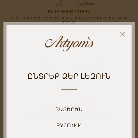
BLUE SEA MYSTERY
585 (14 ԿԱՐԱՏ) ՍՊԻՏԱԿ ՈՍԿԻ, ԱԴԱՄԱՆԴ ԵՒ ԼՈՆԴՈՆ ԲԼՈՒ Տ
ՈՊԱԶ
ԸՆՏՐԵՔ ՁԵՐ ԼԵԶՈՒՆ
ՀԱՅԵՐԵՆ
FIND YOUR DIAMOND
585 (14 ԿԱՐԱՏ) ՍՊԻՏԱԿ ՈՍԿԻ ԵՒ ԱԴԱՄԱՆԴ
РУССКИЙ