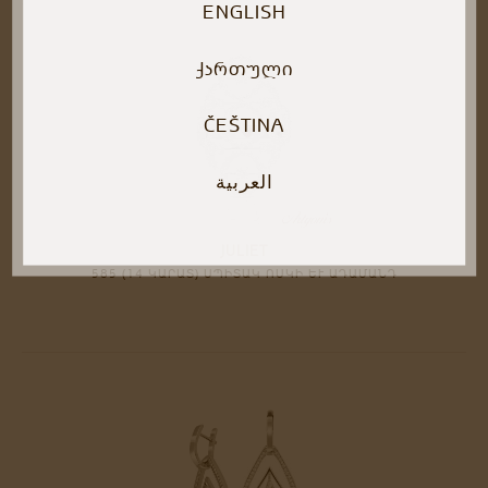
ENGLISH
ᲥᲐᲠᲗᲣᲚᲘ
ČEŠTINA
العربية
JULIET
585 (14 ԿԱՐԱՏ) ՍՊԻՏԱԿ ՈՍԿԻ ԵՒ ԱԴԱՄԱՆԴ