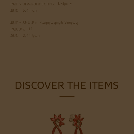
Առկա է
ՔԱՐԻ ԱՌԿԱՅՈՒԹՅՈՒՆ:
5,41 գր
ՔԱՇ:
Վարդագույն Տոպազ
ՔԱՐԻ ՏԵՍԱԿ:
11
ՔԱՆԱԿ:
2,41 կար
ՔԱՇ:
DISCOVER THE ITEMS