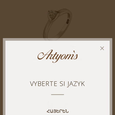
THE PROMISE
585 (14 KARÁT) BILE ZLATO A DIAMANT
VYBERTE SI JAZYK
ՀԱՅԵՐԵՆ