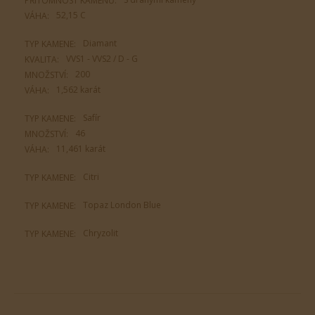
PŘÍTOMNOST KAMENŮ:
52,15 С
VÁHA:
Diamant
TYP KAMENE:
VVS1 - VVS2 / D - G
KVALITA:
200
MNOŽSTVÍ:
1,562 karát
VÁHA:
Safír
TYP KAMENE:
46
MNOŽSTVÍ:
11,461 karát
VÁHA:
Citri
TYP KAMENE:
Topaz London Blue
TYP KAMENE:
Chryzolit
TYP KAMENE: