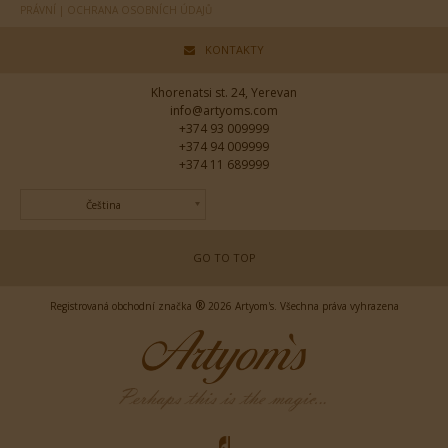
PRÁVNÍ | OCHRANA OSOBNÍCH ÚDAJŮ
KONTAKTY
Khorenatsi st. 24, Yerevan
info@artyoms.com
+374 93 009999
+374 94 009999
+374 11 689999
Čeština
GO TO TOP
®
Registrovaná obchodní značka
2026 Artyom's. Všechna práva vyhrazena