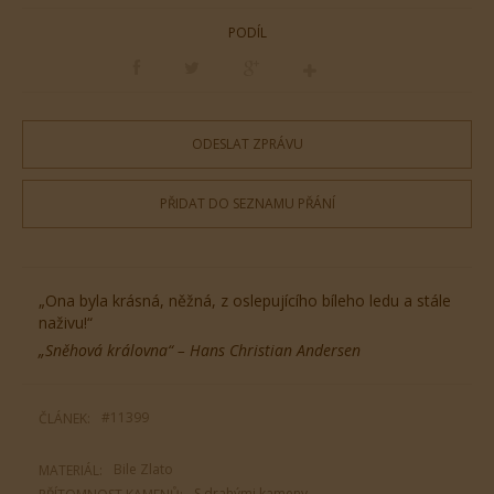
PODÍL
ODESLAT ZPRÁVU
PŘIDAT DO SEZNAMU PŘÁNÍ
„Ona byla krásná, něžná, z oslepujícího bíleho ledu a stále
naživu!“
„Sněhová královna“ – Hans Christian Andersen
#11399
ČLÁNEK:
Bile Zlato
MATERIÁL:
S drahými kameny