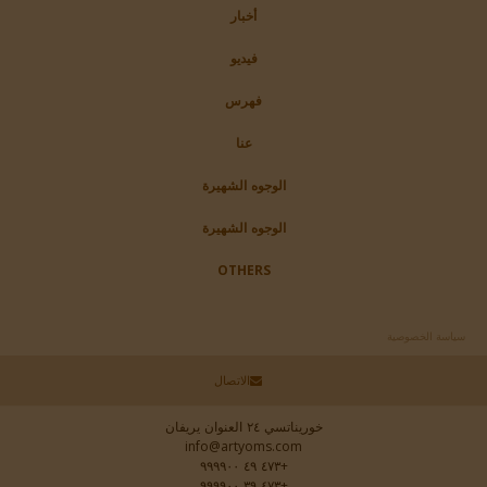
أخبار
فيديو
فهرس
عنا
الوجوه الشهيرة
الوجوه الشهيرة
OTHERS
سياسة الخصوصية
الاتصال
خوريناتسي ٢٤ العنوان يريفان
info@artyoms.com
+٤٧٣ ٤٩ ٩٩٩٩٠٠
+٤٧٣ ٣٩ ٩٩٩٩٠٠