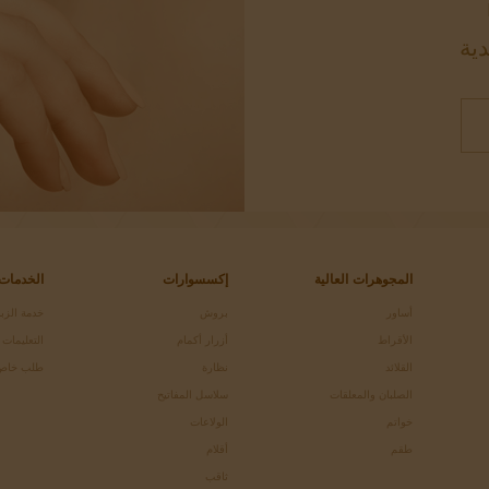
دية
المجوهرات العالية
إكسسوارات
الخدمات
أساور
بروش
خدمة الزبا
الأقراط
أزرار أكمام
التعليمات
القلائد
نظارة
طلب خاص
الصلبان والمعلقات
سلاسل المفاتيح
خواتم
الولاعات
طقم
أقلام
ثاقب