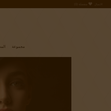
مفضلة
(
0
)
الاتصال
مجموعة
المج