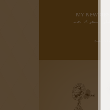
MY NEW OBS
لتكون استحواذك الجديد
رؤية المنتج