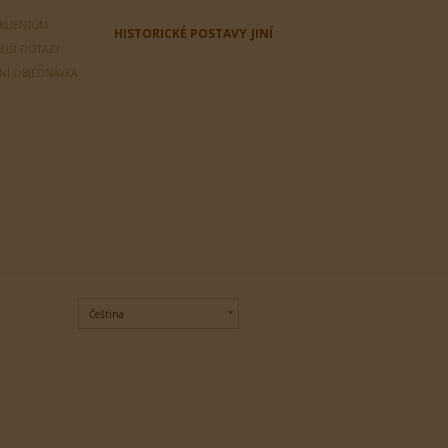
 KLIENTŮM
HISTORICKÉ POSTAVY
JINÍ
ĚJŠÍ DOTAZY
LNÍ OBJEDNÁVKA
Čeština