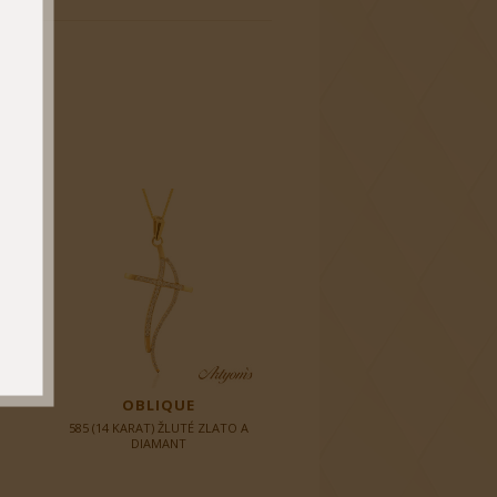
OBLIQUE
585 (14 KARAT) ŽLUTÉ ZLATO A
DIAMANT