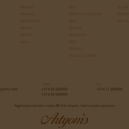
NÁRAMKY
BROŽ
SLUŽBY
NÁUŠNICE
MANŽETOVÉ KNOFLÍČKY
NEJČAST
NÁHRDELNÍKY
BRÝLE
SPECIÁ
PŘÍVĚSKY
PŘÍVĚSKY
PRSTENY
ZAPALOVAČE
SADA
PENS
PIERCING
JEHLICE DO KRAVAT
Telefon
Fax
tyoms.com
+374 93 009999
+374 11 689999
+374 94 009999
®
Registrovaná obchodní značka
2026 Artyom's. Všechna práva vyhrazena