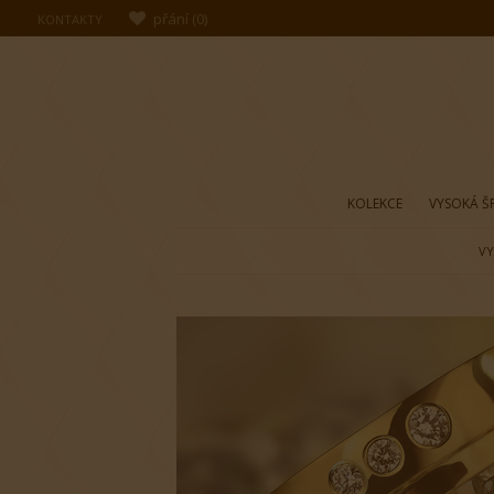
přání
(
0
)
KONTAKTY
KOLEKCE
VYSOKÁ Š
VY