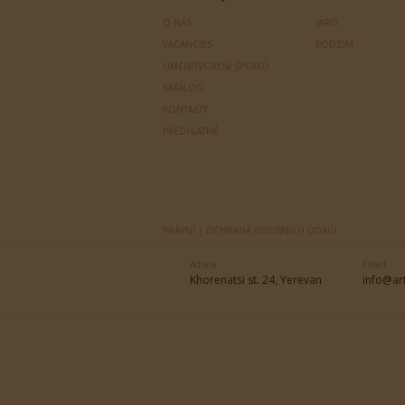
O NÁS
JARO
VACANCIES
PODZIM
UMĚNÍTVOŘENÍ ŠPERKŮ
KATALOG
KONTAKTY
PŘEDPLATNÉ
PRÁVNÍ | OCHRANA OSOBNÍCH ÚDAJŮ
Adresa
Email
Khorenatsi st. 24, Yerevan
info@ar