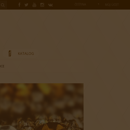
ČEŠTINA
MŮJ ÚČET
KATALOG
ICE