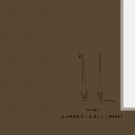
SWING
585 (14 KARÁT) BILE ZLATO A DIAMANT