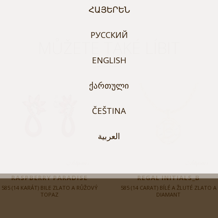
ՀԱՅԵՐԵՆ
РУССКИЙ
MŮŽETE TAKÉ LÍBIT
ENGLISH
ᲥᲐᲠᲗᲣᲚᲘ
ČEŠTINA
العربية
RASPBERRY PARADISE
REGAL INITIALS_B
585 (14 KARÁT) BILE ZLATO A RŮŽOVÝ
585 (14 CARAT) BÍLÉ A ŽLUTÉ ZLATO A
TOPAZ
DIAMANT