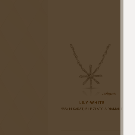
LILY-WHITE
585 (14 KARÁT) BILE ZLATO A DIAMANT