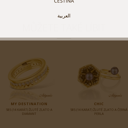
ČEŠTINA
العربية
MŮŽETE TAKÉ LÍBIT
MY DESTINATION
CHIC
585 (14 KARÁT) ŽLUTÉ ZLATO A
585 (14 KARAT) ŽLUTÉ ZLATO A ČERNÁ
DIAMANT
PERLA