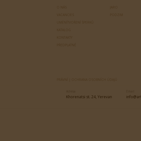
O NÁS
JARO
VACANCIES
PODZIM
UMĚNÍTVOŘENÍ ŠPERKŮ
KATALOG
KONTAKTY
PŘEDPLATNÉ
PRÁVNÍ | OCHRANA OSOBNÍCH ÚDAJŮ
Adresa
Email
Khorenatsi st. 24, Yerevan
info@ar