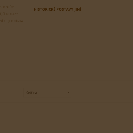
 KLIENTŮM
HISTORICKÉ POSTAVY
JINÍ
ĚJŠÍ DOTAZY
LNÍ OBJEDNÁVKA
Čeština