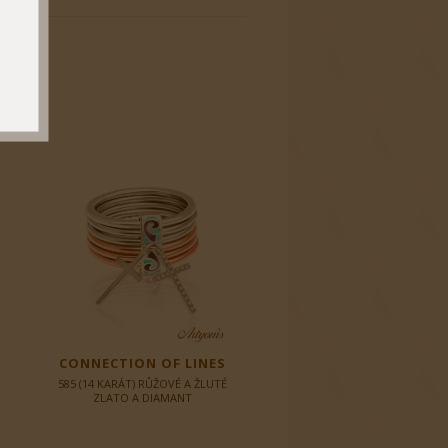
CONNECTION OF LINES
585 (14 KARÁT) RŮŽOVÉ A ŽLUTÉ
ZLATO A DIAMANT