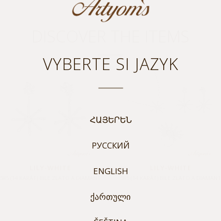
DISCOVER THE ITEMS
VYBERTE SI JAZYK
ՀԱՅԵՐԵՆ
РУССКИЙ
LILY-WHITE
LILY-WHITE
ENGLISH
585 (14 KARÁT) BILE ZLATO A DIAMANT
585 (14 KARÁT) BILE ZLATO A DIAMAN
ᲥᲐᲠᲗᲣᲚᲘ