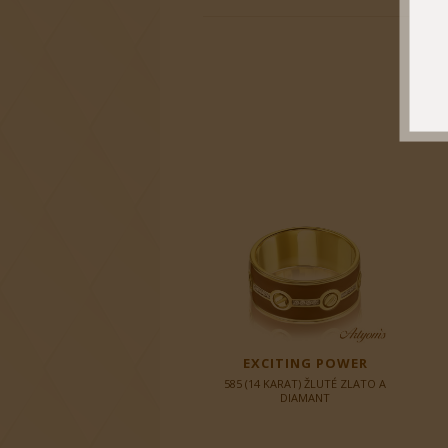
EXCITING POWER
585 (14 KARAT) ŽLUTÉ ZLATO A
DIAMANT