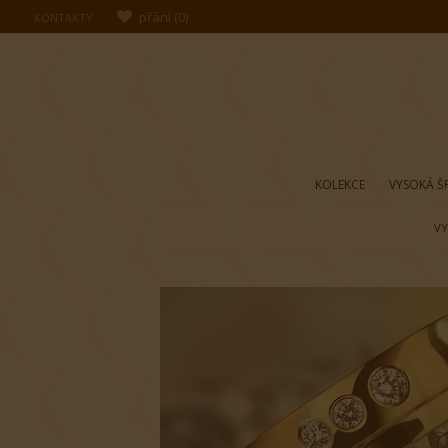
přání
(
0
)
KONTAKTY
KOLEKCE
VYSOKÁ Š
VY