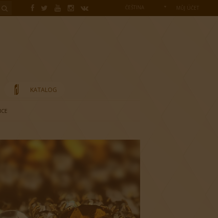
ČEŠTINA
MŮJ ÚČET
KATALOG
ICE