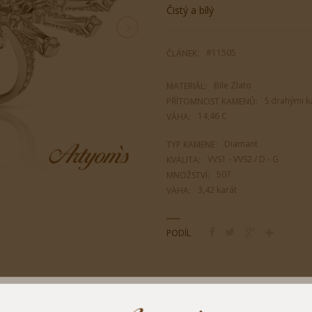
Čistý a bílý
#11505
ČLÁNEK:
Bile Zlato
MATERIÁL:
S drahými 
PŘÍTOMNOST KAMENŮ:
14,46 C
VÁHA:
Diamant
TYP KAMENE:
VVS1 - VVS2 / D - G
KVALITA:
507
MNOŽSTVÍ:
3,42 karát
VÁHA:
PODÍL