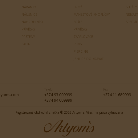
NÁRAMKY
BROŽ
SLUŽBY
NÁUŠNICE
MANŽETOVÉ KNOFLÍČKY
NEJČAST
NÁHRDELNÍKY
BRÝLE
SPECIÁ
PŘÍVĚSKY
PŘÍVĚSKY
PRSTENY
ZAPALOVAČE
SADA
PENS
PIERCING
JEHLICE DO KRAVAT
Telefon
Fax
tyoms.com
+374 93 009999
+374 11 689999
+374 94 009999
®
Registrovaná obchodní značka
2026 Artyom's. Všechna práva vyhrazena