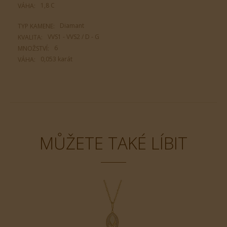
1,8 C
VÁHA:
Diamant
TYP KAMENE:
VVS1 - VVS2 / D - G
KVALITA:
6
MNOŽSTVÍ:
0,053 karát
VÁHA:
MŮŽETE TAKÉ LÍBIT