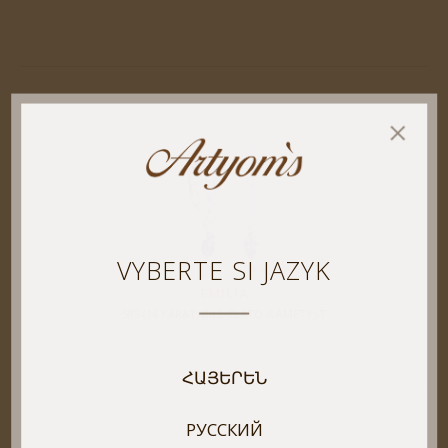
VYBERTE SI JAZYK
EMILIA
585 (14 KARAT) BILE ZLATO A AMETYST
ՀԱՅԵՐԵՆ
РУССКИЙ