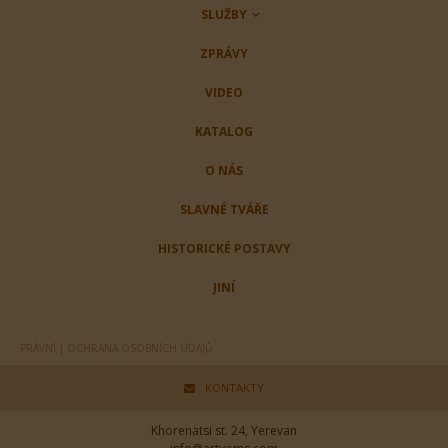
SLUŽBY
ZPRÁVY
VIDEO
KATALOG
O NÁS
SLAVNÉ TVÁŘE
HISTORICKÉ POSTAVY
JINÍ
PRÁVNÍ | OCHRANA OSOBNÍCH ÚDAJŮ
KONTAKTY
Khorenatsi st. 24, Yerevan