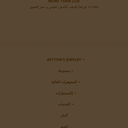
MORE THAN LUX
٥٨٥ (١٤ قيراط) الذهب الأصفر, الماس و حجر العقيق
ARTYOM’S JEWELRY
مجموعة
المجوهرات العالية
إكسسوارات
الخدمات
أخبار
فيديو