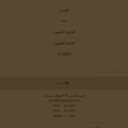
فهرس
عنا
الوجوه الشهيرة
الوجوه الشهيرة
OTHERS
سياسة الخصوصية
الاتصال
خوريناتسي ٢٤ العنوان يريفان
info@artyoms.com
+٤٧٣ ٤٩ ٩٩٩٩٠٠
+٤٧٣ ٣٩ ٩٩٩٩٠٠
+٤٧٣ ١١ ٦٨٩٩٩٩
العربية