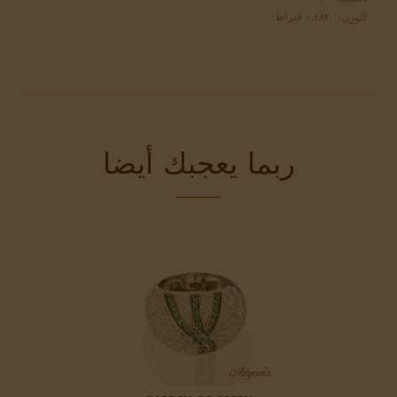
٠,٤٨٢ قيراط
الوزن:
ربما يعجبك أيضا