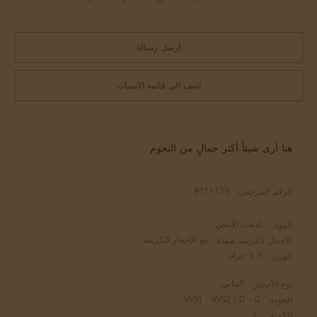
أرسل رسالة
اضف الى قائمة الامنيات
هنا أرى شيئاً أكثر جمالٍ من النجوم
#111139
الرقم المرجعي:
الذهب الأبيض
المواد:
مع الأحجار الكريمة
الأحجار الكريمة صفاء:
٦,٠٢ جرام
الوزن:
الماس
نوع الأحجار:
VVS1 - VVS2 / D - G
الجودة:
١٠
الكمية: