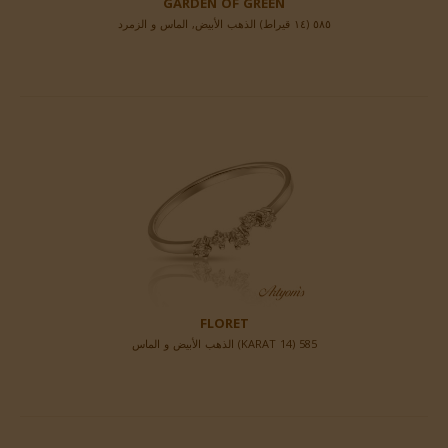
GARDEN OF GREEN
٥٨٥ (١٤ قيراط) الذهب الأبيض, الماس و الزمرد
FLORET
585 (14 KARAT) الذهب الأبيض و الماس