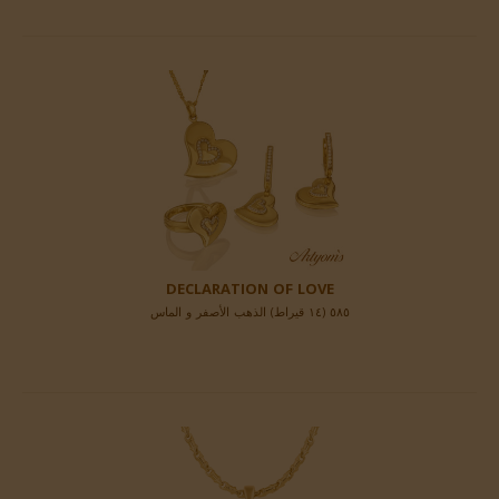
DECLARATION OF LOVE
٥٨٥ (١٤ قيراط) الذهب الأصفر و الماس