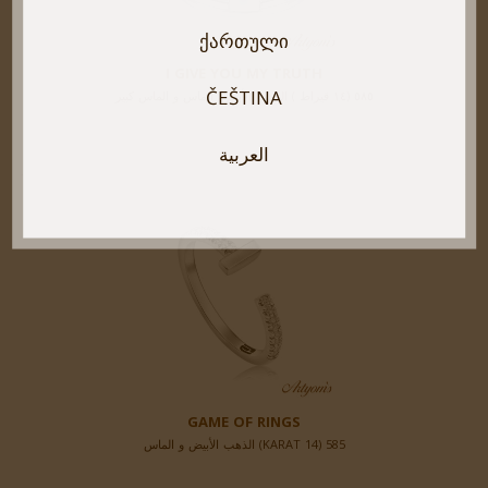
ᲥᲐᲠᲗᲣᲚᲘ
I GIVE YOU MY TRUTH
ČEŠTINA
٥٨٥ (١٤ قيراط ) الذهب الأبيض, الماس و الماس كبير
العربية
GAME OF RINGS
585 (14 KARAT) الذهب الأبيض و الماس