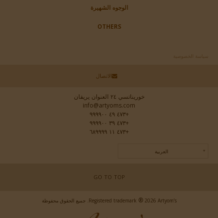
الوجوه الشهيرة
OTHERS
سياسة الخصوصية
الاتصال
خوريناتسي ٢٤ العنوان يريفان
info@artyoms.com
+٤٧٣ ٤٩ ٩٩٩٩٠٠
+٤٧٣ ٣٩ ٩٩٩٩٠٠
+٤٧٣ ١١ ٦٨٩٩٩٩
العربية
GO TO TOP
®
2026 Artyom’s. جميع الحقوق محفوظة
Registered trademark