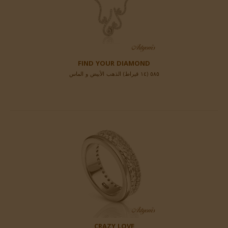
FIND YOUR DIAMOND
٥٨٥ (١٤ قيراط) الذهب الأبيض و الماس
CRAZY LOVE