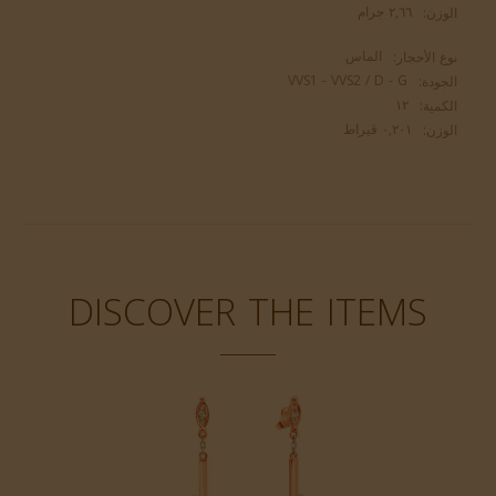
٢,٦٦ جرام
الوزن:
الماس
نوع الأحجار:
VVS1 - VVS2 / D - G
الجودة:
١٢
الكمية:
٠,٢٠١ قيراط
الوزن:
DISCOVER THE ITEMS